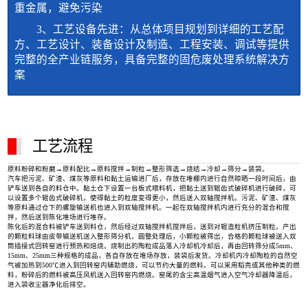
重金属，避免污染
3、工艺设备先进：从总体项目规划到详细的工艺配
方、工艺设计、装备设计及制造、工程安装、调试等提供
完整的全产业链服务，具备完整的固危废处理系统解决方
案
工艺流程
原料粉碎和粉磨→原料配比→原料搅拌→制粒→整形筛选→烧结→冷却→筛分→装袋。
汽车把污泥、矿渣、煤灰等原料和黏土运输进厂后，存放在堆棚内进行自然晾晒一段时间后，由
铲车送到各自的料仓中。黏土仓下设置一台板式喂料机，把黏土送到辊齿式破碎机进行破碎，可
以设置多个辊齿式破碎机，使得黏土的粒度变得更小，然后送入双轴搅拌机。污泥、矿渣、煤灰
等原料通过仓下的螺旋输送机也进入到双轴搅拌机。一起在双轴搅拌机内进行充分的混合和搅
拌，然后送到陈化堆场进行堆存。
陈化后的混合料被铲车送到料仓，然后经过双轴搅拌机搅拌后，送到对辊造粒机挤压制粒。产出
的颗粒料球由皮带输送机送入整形筛分机，圆整处理后，小颗粒被筛出，合格的颗粒球被送入双
筒插接式回转窑进行预热和焙烧。烧制出的陶粒成品落入冷却机冷却后，再由回转筛分成5mm、
15mm、25mm三种规格的成品，各自存放在堆场存放，装袋后发货。冷却机内冷却陶粒的自然空
气被加热到500℃进入到回转窑内辅助燃烧，可以节约大量的燃料。可以采用稻壳或其他种类的燃
料，粉碎后的燃料被高压风机送入回转窑内燃烧。窑尾的含尘高温烟气进入空气冷却器降温后，
进入袋收尘器净化后排空。