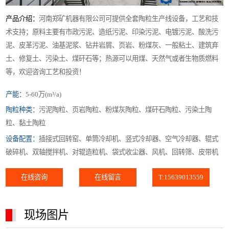
产品介绍：
河南郑矿机器有限公司可提供全套陶粒生产线设备，工艺和技
术支持；原料主要有市政污泥、造纸污泥、印染污泥、电镀污泥、酸洗污
泥、皮革污泥、油基泥浆、钻井岩屑、页岩、粉煤灰、一般粘土、建筑弃
土、修复土、污染土、煤矸石等；热源可以用煤、天然气或者生物质燃料
等，欢迎咨询工艺和投资！
产能：
5-60万(m³/a)
陶粒种类：
污泥陶粒、页岩陶粒、粉煤灰陶粒、煤矸石陶粒、污染土陶
粒、黏土陶粒
设备配置：
插接式回转窑、单筒冷却机、竖式冷却器、空气冷却器、辊式
破碎机、双轴搅拌机、对辊造粒机、袋式收尘器、风机、回转筛、皮带机
在线咨询
在线留言
T:15639013559
现场图片