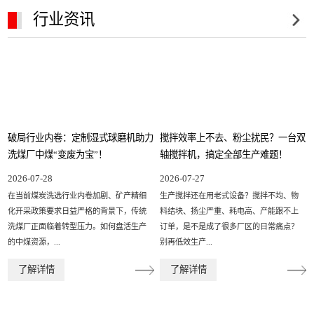
行业资讯
破局行业内卷：定制湿式球磨机助力
搅拌效率上不去、粉尘扰民？一台双
洗煤厂中煤“变废为宝”！
轴搅拌机，搞定全部生产难题！
2026-07-28
2026-07-27
在当前煤炭洗选行业内卷加剧、矿产精细
生产搅拌还在用老式设备？搅拌不均、物
化开采政策要求日益严格的背景下，传统
料结块、扬尘严重、耗电高、产能跟不上
洗煤厂正面临着转型压力。如何盘活生产
订单，是不是成了很多厂区的日常痛点？
的中煤资源，...
别再低效生产...
了解详情
了解详情