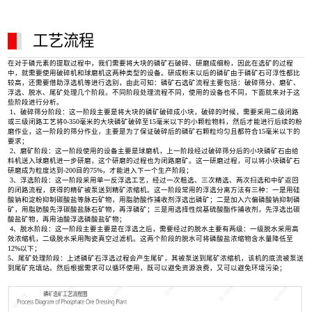
工艺流程
在对于磷元素的提取过程中，我们需要将大块的磷矿石破碎、研磨成细粉，因此在选矿的过程
中，就需要使用破碎机和球磨机这两种类型的设备。研成粉末以后的磷矿由于磷矿石可浮性都比
较高，还需要借助浮选机等进行选别，由此可知：磷矿石选矿流程主要包括：破碎筛分、磨矿、
浮选、脱水、尾矿处理几个阶段。不同阶段处理流程不同，使用的设备也不同，下面就来对于这
些阶段进行分析。
1、破碎筛分阶段：这一阶段主要是将大块的磷矿破碎成小块，破碎的时候，需要采用二级闭路
或三级闭路工艺将0-350毫米的大块磷矿破碎至15毫米以下的小颗粒物料，然后才能进行后续的粉
磨作业，这一阶段的筛分作业，主要是为了保证破碎后的磷矿石颗粒均匀且都符合15毫米以下的
要求；
2、磨矿阶段：这一阶段使用的设备主要是球磨机，上一阶段经过破碎筛分后的小块磷矿石由给
料机送入球磨机进一步研磨，这个研磨的过程也为闭路磨矿。这一研磨过程，可以将小块磷矿石
研磨成为粒度达到-200目的75%，才能进入下一个生产阶段；
3、浮选阶段：这一阶段采用单一反浮选工艺，经过一次粗选、三次精选、两次扫选和中矿返回
的闭路流程，获得的精矿被泵送到精矿浓缩机。这一阶段常用的浮选分离方法有三种：一是用硅
酸钠和淀粉抑制碳酸盐等脉石矿物，用脂肪酸作捕收剂浮选出磷矿；二是加入六偏磷酸钠抑制磷
矿，用脂肪酸先浮碳酸盐脉石矿物，再浮磷矿；三是用选择性烷基硫酸酯作捕收剂，先浮选出碳
酸盐矿物，再用油酸浮选磷酸盐矿物；
4、脱水阶段：这一阶段主要主要是在浮选之后，需要经过的脱水主要有两级：一级脱水采用高
效浓缩机，二级脱水采用陶瓷真空过滤机。这两个阶段的脱水可将磷酸盐浓缩物含水量降低至
12%以下；
5、尾矿处理阶段：上述磷矿石浮选过程会产生尾矿，其被泵送到尾矿浓缩机，该机的底流被泵送
到尾矿充填站。然后根据需求可以循环使用，既可以避免资源浪费，又可以避免环境污染；