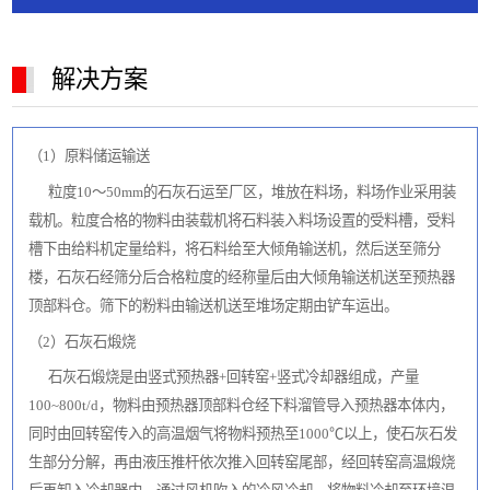
解决方案
（1）原料储运输送
粒度10～50mm的石灰石运至厂区，堆放在料场，料场作业采用装
载机。粒度合格的物料由装载机将石料装入料场设置的受料槽，受料
槽下由给料机定量给料，将石料给至大倾角输送机，然后送至筛分
楼，石灰石经筛分后合格粒度的经称量后由大倾角输送机送至预热器
顶部料仓。筛下的粉料由输送机送至堆场定期由铲车运出。
（2）石灰石煅烧
石灰石煅烧是由竖式预热器+回转窑+竖式冷却器组成，产量
100~800t/d，物料由预热器顶部料仓经下料溜管导入预热器本体内，
同时由回转窑传入的高温烟气将物料预热至1000℃以上，使石灰石发
生部分分解，再由液压推杆依次推入回转窑尾部，经回转窑高温煅烧