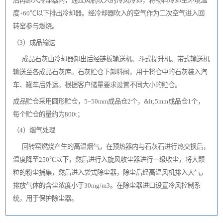
后再卸入冷却器内，通过风机吹入的冷风冷却，将物料冷却至环境温
度+60℃以下排出冷却器。经冷却器吹入的空气作为二次空气进入回
转窑参与燃烧。
（3）成品输送
成品石灰由冷却器卸出后经链板输送机、斗式提升机、带式输送机
输送至各成品石灰库。石灰贮仓下卸料阀，用于将仓中的石灰装入汽
车、罐车后外运。根据客户储量要求设置不同大小的贮仓。
成品贮仓采用圆形贮仓，5~50mm成品仓2个，&lt;5mm成品仓1个，
每个贮仓的量约为800t；
（4）烟气处理
回转窑燃烧产生的高温烟气，在预热器内与石灰石进行热交换后，
温度降至250℃以下，然后进行入旋风收尘器进行一级收尘，将大颗
粒的粉尘捕集，然后进入袋式除尘器，除尘后经高温风机排入大气，
排放气体的含尘浓度小于30mg/m3。在除尘器进口设置冷风控制系
统，用于保护除尘器。