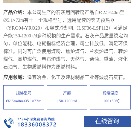
产品介绍：
本公司生产的石灰用回转窑产品自Ø2.5×40m至
Ø5.1×72m有十一个规格型号，选用配套的竖式预热器
（YRQ04-YRQ20）和竖式冷却机（LSF36-LSF112）可满足
产能150-1200 t/d多种规模的生产需求。石灰产品质量稳定均
匀，单位能耗、电耗指标经济合理，粉尘排放低，满足环保
标准。同时可广泛使用煤粉、焦炉煤气、兰炭炉煤气、转炉
煤气、高炉煤气、电石炉煤气、天然气、柴油、重油、液化
石油气、生物质燃料作为原燃材料。
应用领域：
适宜冶金、化工及建材制品工业等煅烧石灰石。
规格型号
产能
煅烧温度
Ø2.5×40m-Ø5.1×72m
150-1200t/d
1100±50℃
在线咨询