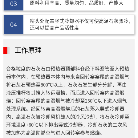
03
原料利用率高、质量均匀、品质好、产能大
窑头处配置竖式冷却器不仅可使高温石灰骤冷，
04
还可以提高产品活性度
工作原理
合格粒度的石灰石由预热器顶部料仓经下料溜管溜入预热
器本体内，在预热器本体内与来自回转窑窑尾的高温烟气
将石灰石预热至800℃以上，石灰石发生部分分解，再由
液压推杆将其推入转运溜槽，而后进入回转窑内高温煅
烧；回转窑窑尾的高温烟气被冷却至250℃以下进入烟气
处理系统。经回转窑高温煅烧后的石灰落入竖式冷却器
内，高温石灰被冷却风机鼓入的冷风冷却，将石灰冷却至
环境温度+60℃以下排出竖式冷却器，冷却石灰的二次风
被加热为高温助燃空气进入回转窑参与燃烧。