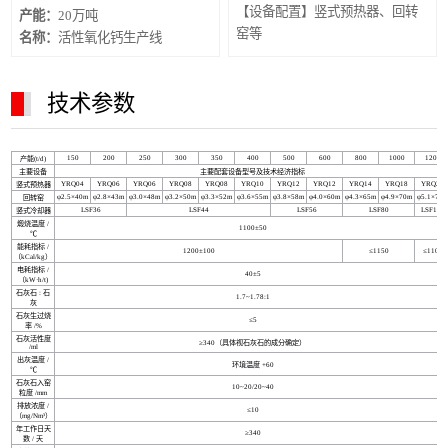
【设备配置】竖式预热器、回转
产能：
20万吨
窑等
名称：
活性氧化钙生产线
技术参数
150
200
250
300
350
400
500
600
800
1000
1200
产能(t/d)
主要设备
主要配套设备型号及技术经济指标
YRQ04
YRQ06
YRQ06
YRQ08
YRQ08
YRQ10
YRQ12
YRQ12
YRQ14
YRQ18
YRQ20
竖式预热器
φ2.5×40m
φ2.8×43m
φ3.0×48m
φ3.2×50m
φ3.3×52m
φ3.6×55m
φ3.8×58m
φ4.0×60m
φ4.3×65m
φ4.9×70m
φ5.1×72
回转窑
LSF36
LSF44
LSF56
LSF80
LSF112
竖式冷却器
煅烧温度 /
1100±50
℃
能耗指标 /
1200±100
≤1150
≤1100
（kCal/kg）
电耗指标 /
40±5
（kW·h/t)
石灰石 : 石
1.7~1.78:1
灰
石灰生过烧
≤5
率 /%
石灰活性度
≥340（具体视石灰石的成分确定）
/ml
出灰温度 /
环境温度 +60
℃
石灰石入窑
10~20/20~40
粒度 /mm
排放浓度 /
≤10
（mg/Nm³）
年工作日天
≥340
数 / 天