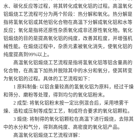
水、碳化反应等过程，将其转化成氧化铝的过程。高温氧化
铝煅烧工艺流程可分为两个阶段：热分解和氧化。热分解是
指将氢氧化铝或其他铝化合物在高温下分解成氧化铝和水等
反应；氧化是指将还原性杂质氧化成非还原性氧化物。氧化
铝煅烧的目的是提高氧化铝的纯度，改善其粒度，并增强机
械性能。在煅烧过程中，杂质元素被氧化消失，使氧化铝的
纯度提高到99%以上。
高温氧化铝煅烧工艺流程是指将氢氧化铝等铝含量高的
化合物，在高温下加热并脱除其中的水分和氧分，使其转变
为氧化铝的过程。具体的工艺流程如下：
1 原料制备: 以铝含量较高的氢氧化铝为原料，经过干燥
和筛分、磨粉等处理，得到均匀的氧化铝粉末。
2 成型: 将氧化铝粉末按一定比例混合后，采用喷雾干
燥、造粒或压制等成型工艺，制成符合要求的氧化铝颗粒。
3 煅烧: 将制得的氧化铝颗粒在高温下进行煅烧，去除其
中的水分和气分，得到高纯度、高密度的氧化铝产品。
高温氧化铝煅烧工艺流程详解：