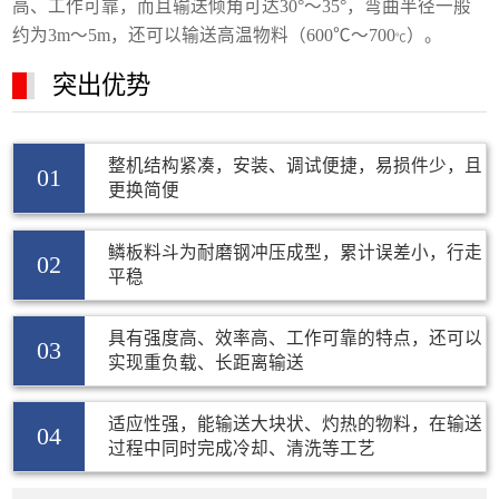
高、工作可靠，而且输送倾角可达30°～35°，弯曲半径一般
约为3m～5m，还可以输送高温物料（600℃～700
）。
℃
突出优势
整机结构紧凑，安装、调试便捷，易损件少，且
01
更换简便
鳞板料斗为耐磨钢冲压成型，累计误差小，行走
02
平稳
具有强度高、效率高、工作可靠的特点，还可以
03
实现重负载、长距离输送
适应性强，能输送大块状、灼热的物料，在输送
04
过程中同时完成冷却、清洗等工艺