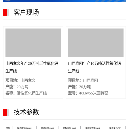
客户现场
山西孝义年产20万吨活性氧化钙
山西寿阳年产10万吨活性氧化钙
生产线
生产线
项目地：
山西孝义
项目地：
山西寿阳
产能：
20万吨
产能：
20万吨
名称：
活性氧化钙生产线
型号：
Φ3.6×55米回转窑
技术参数
类型
输送槽宽度(mm)
输送速度 (m/s)
侧板高度 (mm)
输送链节距(mm)
输送量 (m³/h)