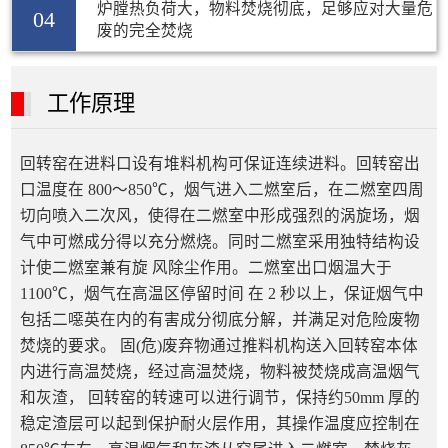
炉膛热负荷大，物料焚烧彻底，足够应对大量危
04
废的完全焚烧
工作原理
回转窑在进料口设有堆料机构可保证连续进料。回转窑出
口温度在 800～850℃，烟气进入二燃室后，在二燃室四周
切向喷入二次风，使得在二燃室中形成强烈的涡旋场，烟
气中可燃成分得以充分燃烧。同时二燃室采用独特结构设
计使二燃室兼有旋 风除尘作用。二燃室出口烟温大于
1100℃，烟气在高温区停留时间 在 2 秒以上，保证烟气中
包括二噁英在内的有害成分彻底分解，并满足对危险废物
焚烧的要求。 固(危)废弃物通过推料机构送入回转窑本体
内进行高温焚烧，经过高温焚烧，物料被焚烧成高温烟气
和灰渣， 回转窑的转速可以进行调节，保持约50mm 厚的
稳定渣层可以起到保护耐火层作用，其操作温度应控制在