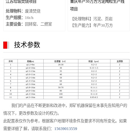
江苏垃圾焚烧项目
重庆年产30万方污泥陶粒生产线
项目
处理物料：
废渣焚烧
生产规模：
16t/h
【处理物料】污泥、页岩
主要设备：
回转窑、二燃室
【生产能力】年产30万方
技术参数
序号
规格(m)
处理量（t/d）
转速（rpm）
支撑数
1
φ2.2×9m
20-30
0.2~2
2
2
φ2.6×10m
30
0.15~1.5
2
3
φ2.5×13m
35
0.2~2
2
4
φ3.0×11m
40
0.2~2
2
5
φ3.2×14m
50
0.2~2
2
6
φ3.3×15m
60
0.2~2
2
7
φ3.5×16m
60
0.2~2
2
8
φ3.8×16m
50-70
0.1-1.1
2
9
φ4.0×14m
80
0.1-1.1
2
10
φ4.2×16m
100
0.1-1.0
2
11
φ4.5×16m
100
0.05-0.5
2
我们的产品在不断更新和改进中，郑矿机器保留在未事先告知用户的
情况下，更改参数及设计的权力。
此配置表仅作为参考，根据客户地理环境条件及要求不同有所变化。如果
需要详细了 解，请联系我们：
15639013559