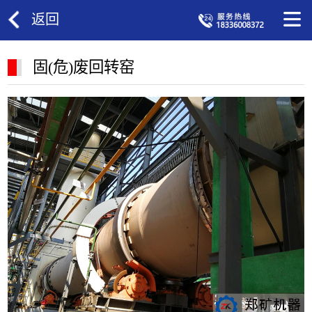
返回
固(危)废回转窑